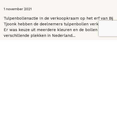
1 november 2021
Tulpenbollenactie In de verkoopkraam op het erf van Bij
Tjoonk hebben de deelnemers tulpenbollen verkocht.
Er was keuze uit meerdere kleuren en de bollen zijn op
verschillende plekken in Nederland…
Lees artikel
1
2
→
Deelnemers aan het