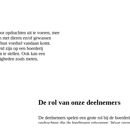
oor opdrachten uit te voeren, mee
en met dieren en/of gewassen
ar hun voedsel vandaan komt.
d zijn op een boerderij
n te stellen. Ook kan een
digheden zoals meten,
De rol van onze deelnemers
De deelnemers spelen een grote rol bij de boerder
opdrachten die de leerlingen uitvoeren. Waar onz
afhankelijk te zijn, leren ze bij het begeleiden va