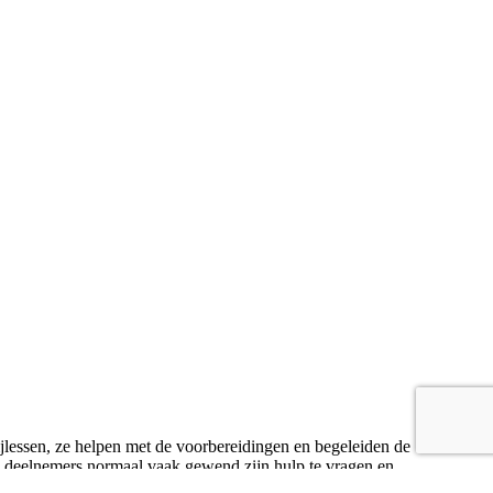
ijlessen, ze helpen met de voorbereidingen en begeleiden de
e deelnemers normaal vaak gewend zijn hulp te vragen en
n de opdrachten hoe het is om hulp te geven en dat een ander iets