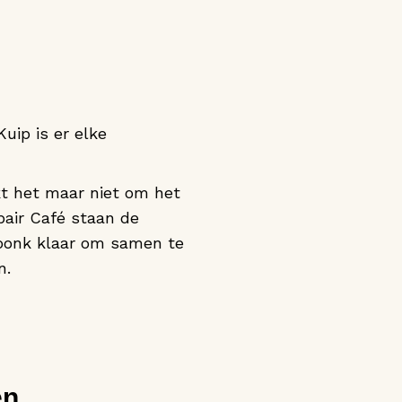
ip is er elke
kt het maar niet om het
pair Café staan de
joonk klaar om samen te
n.
en